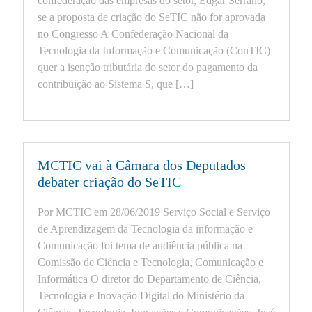
confederação das empresas do setor, Edgar Serrano,
Funcionamento da ConTIC
Newsletter
Fale Conosco (Jornalistas)
Apresentações
se a proposta de criação do SeTIC não for aprovada
Administração da ConTIC.
Releases
Artigos
no Congresso A Confederação Nacional da
Dados da ConTIC
Tecnologia da Informação e Comunicação (ConTIC)
Documentos
Estatuto
quer a isenção tributária do setor do pagamento da
Estudos
contribuição ao Sistema S, que […]
Livros
Podcasts
Revistas
Videos
MCTIC vai à Câmara dos Deputados
debater criação do SeTIC
Por MCTIC em 28/06/2019 Serviço Social e Serviço
de Aprendizagem da Tecnologia da informação e
Comunicação foi tema de audiência pública na
Comissão de Ciência e Tecnologia, Comunicação e
Informática O diretor do Departamento de Ciência,
Tecnologia e Inovação Digital do Ministério da