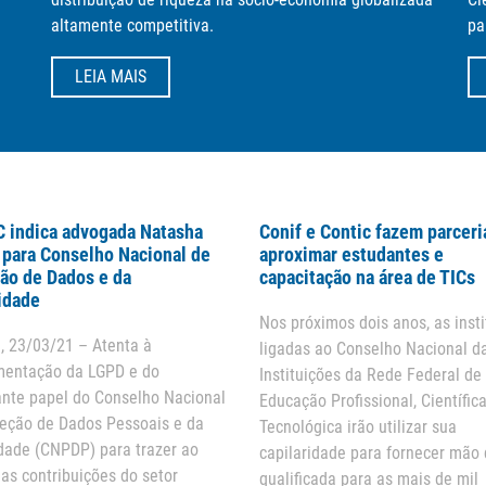
altamente competitiva.
pa
LEIA MAIS
 indica advogada Natasha
Conif e Contic fazem parceri
para Conselho Nacional de
aproximar estudantes e
ão de Dados e da
capacitação na área de TICs
idade
Nos próximos dois anos, as inst
a, 23/03/21 – Atenta à
ligadas ao Conselho Nacional d
mentação da LGPD e do
Instituições da Rede Federal de
nte papel do Conselho Nacional
Educação Profissional, Científic
teção de Dados Pessoais e da
Tecnológica irão utilizar sua
dade (CNPDP) para trazer ao
capilaridade para fornecer mão 
as contribuições do setor
qualificada para as mais de mil