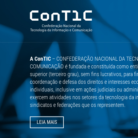
Pular
para
conteúdo
Pers
ConT
Audi
A ConTIC
– CONFEDERAÇÃO NACIONAL DA TECN
Fede
Entr
Apre
COMUNICAÇÃO é fundada e constituída como entida
Repr
News
Arti
superior (terceiro grau), sem fins lucrativos, para 
coordenação e defesa dos direitos e interesses e
Prer
Rele
Doc
individuais, inclusive em ações judiciais ou admi
Obje
Estu
exercem atividades nos setores da tecnologia da
Proj
Livr
sindicatos e federações que os representem.
Deve
Podc
Func
Revi
LEIA MAIS
Admi
Vide
Dado