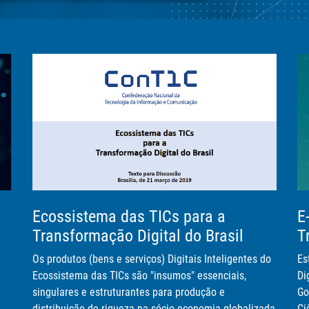
tuto
Ecossistema das TICs para a
E
Transformação Digital do Brasil
T
Os produtos (bens e serviços) Digitais Inteligentes do
Es
Ecossistema das TICs são "insumos" essenciais,
Di
singulares e estruturantes para produção e
Go
distribuição de riqueza na sócio-economia globalizada
Ci