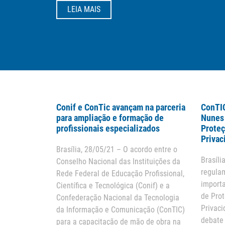
LEIA MAIS
Conif e ConTic avançam na parceria
ConTIC
para ampliação e formação de
Nunes 
profissionais especializados
Proteç
Privac
Brasília, 28/05/21 – O acordo entre o
Brasíli
Conselho Nacional das Instituições da
regula
Rede Federal de Educação Profissional,
importa
Científica e Tecnológica (Conif) e a
de Pro
Confederação Nacional da Tecnologia
Privaci
da Informação e Comunicação (ConTIC)
debate 
para a capacitação de mão de obra na