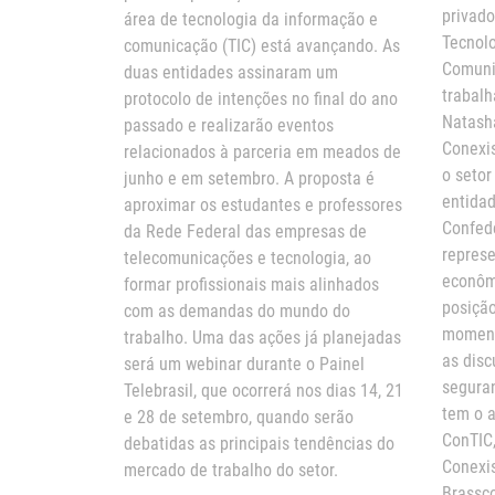
privado
área de tecnologia da informação e
Tecnolo
comunicação (TIC) está avançando. As
Comuni
duas entidades assinaram um
trabal
protocolo de intenções no final do ano
Natasha
passado e realizarão eventos
Conexis
relacionados à parceria em meados de
o setor
junho e em setembro. A proposta é
entidad
aproximar os estudantes e professores
Confede
da Rede Federal das empresas de
represe
telecomunicações e tecnologia, ao
econômi
formar profissionais mais alinhados
posição
com as demandas do mundo do
moment
trabalho. Uma das ações já planejadas
as disc
será um webinar durante o Painel
seguran
Telebrasil, que ocorrerá nos dias 14, 21
tem o a
e 28 de setembro, quando serão
ConTIC,
debatidas as principais tendências do
Conexis
mercado de trabalho do setor.
Brassco