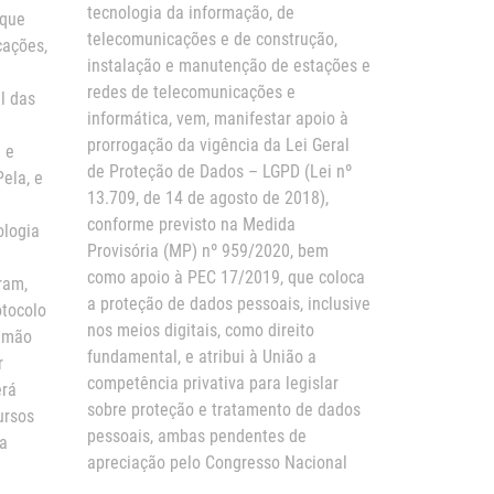
tecnologia da informação, de
 que
telecomunicações e de construção,
cações,
instalação e manutenção de estações e
redes de telecomunicações e
l das
informática, vem, manifestar apoio à
prorrogação da vigência da Lei Geral
a e
de Proteção de Dados – LGPD (Lei nº
Pela, e
13.709, de 14 de agosto de 2018),
conforme previsto na Medida
ologia
Provisória (MP) nº 959/2020, bem
como apoio à PEC 17/2019, que coloca
ram,
a proteção de dados pessoais, inclusive
otocolo
nos meios digitais, como direito
e mão
fundamental, e atribui à União a
r
competência privativa para legislar
erá
sobre proteção e tratamento de dados
ursos
pessoais, ambas pendentes de
da
apreciação pelo Congresso Nacional