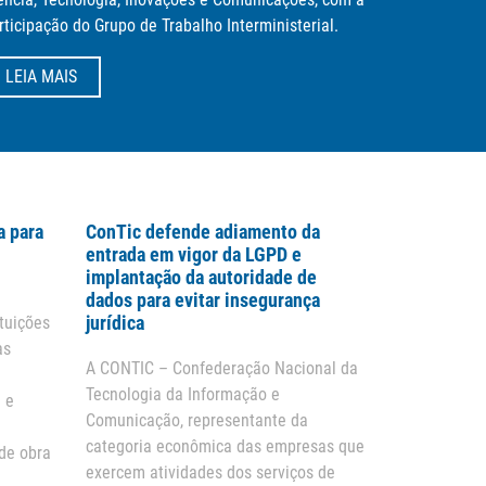
rticipação do Grupo de Trabalho Interministerial.
LEIA MAIS
a para
ConTic defende adiamento da
entrada em vigor da LGPD e
implantação da autoridade de
dados para evitar insegurança
jurídica
ituições
as
A CONTIC – Confederação Nacional da
Tecnologia da Informação e
a e
Comunicação, representante da
categoria econômica das empresas que
de obra
exercem atividades dos serviços de