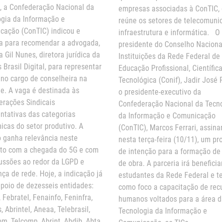
, a Confederação Nacional da
empresas associadas à ConTIC,
gia da Informação e
reúne os setores de telecomuni
cação (ConTIC) indicou e
infraestrutura e informática. O
ha para recomendar a advogada,
presidente do Conselho Naciona
 Gil Nunes, diretora jurídica da
Instituições da Rede Federal de
 Brasil Digital, para representar
Educação Profissional, Científic
 no cargo de conselheira na
Tecnológica (Conif), Jadir José 
e. A vaga é destinada às
o presidente-executivo da
rações Sindicais
Confederação Nacional da Tecn
ntativas das categorias
da Informação e Comunicação
cas do setor produtivo. A
(ConTIC), Marcos Ferrari, assina
 ganha relevância neste
nesta terça-feira (10/11), um pr
o com a chegada do 5G e com
de intenção para a formação d
ussões ao redor da LGPD e
de obra. A parceria irá beneficia
ça de rede. Hoje, a indicação já
estudantes da Rede Federal e t
poio de dezesseis entidades:
como foco a capacitação de rec
 Febratel, Fenainfo, Feninfra,
humanos voltados para a área 
, Abrintel, Aneaa, Telebrasil,
Tecnologia da Informação e
m, Telcomp, Abrint, Abdib, Abta,