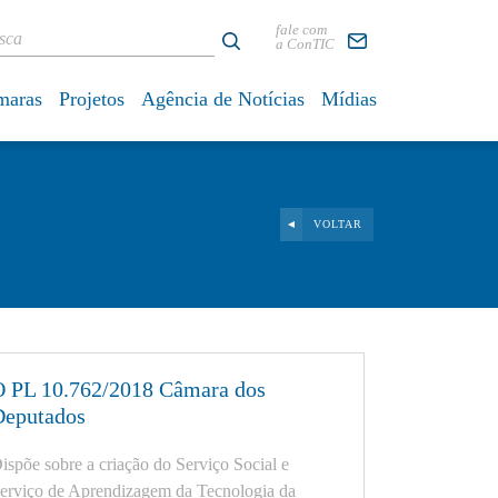
fale com
a ConTIC
maras
Projetos
Agência de Notícias
Mídias
Acesso Restrito
VOLTAR
O PL 10.762/2018 Câmara dos
Deputados
ispõe sobre a criação do Serviço Social e
erviço de Aprendizagem da Tecnologia da