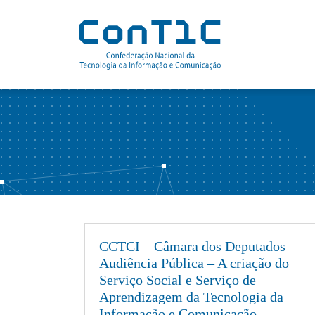
Pular
para
conteúdo
Pers
Con
Aud
Fede
Entr
Apre
Repr
News
Arti
Prer
Rele
Doc
Obje
Estu
Proj
Livr
Dev
Podc
CCTCI – Câmara dos Deputados –
Fun
Revi
Audiência Pública – A criação do
Serviço Social e Serviço de
Admi
Vide
Aprendizagem da Tecnologia da
Dad
Informação e Comunicação