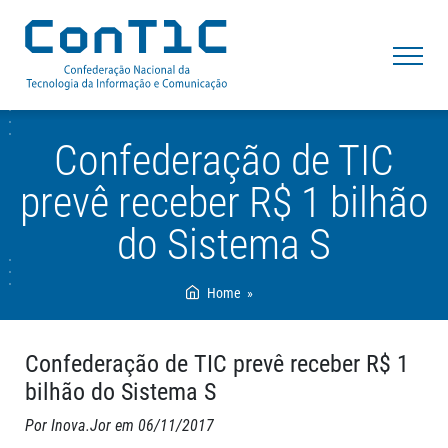
Pular
para
conteúdo
fale com
a ConTIC
Confederação de TIC
prevê receber R$ 1 bilhão
A ConTIC
do Sistema S
Transformação Digital
Personalidade Jurídica da ConTIC
Câmaras
Federações Fundadoras da ConTIC
Conselho de Representantes
Home
Projetos
Representação da ConTIC
Diretoria Colegiada
Acesso Restrito
Agência de Notícias
Prerrogativas da ConTIC
Conselho Fiscal
Confederação de TIC prevê receber R$ 1
Objetivos da ConTIC
Presidente Executivo
Mídias
bilhão do Sistema S
Projeto Institucional da ConTIC
Secretaria Geral
ConTIC na Mídia
Por Inova.Jor em 06/11/2017
Deveres da ConTIC
Entrevistas
Cadastro de Jornalistas
Audios