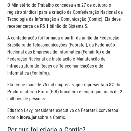
Funcionamento da ConTIC
Newsletter
Fale Conosco (Jornalistas)
O Ministério do Trabalho concedeu em 27 de outubro o
Apresentações
Administração da ConTIC.
Releases
registro sindical para a criação da Confederação Nacional da
Artigos
Dados da ConTIC
Tecnologia da Informação e Comunicação (Contic). Ela deve
Documentos
receber cerca de R$ 1 bilhão do Sistema S.
Estatuto
Estudos
A confederação foi formada a partir da união da Federação
Livros
Brasileira de Telecomunicações (Febratel), da Federação
Podcasts
Nacional das Empresas de Informática (Fenainfo) e da
Revistas
Federação Nacional de Instalação e Manutenção de
Videos
Infraestrutura de Redes de Telecomunicações e de
Informática (Feninfra).
Ela reúne mais de 75 mil empresas, que representam 8% do
Produto Interno Bruto (PIB) brasileiro e empregam mais de 2
milhões de pessoas.
Eduardo Levy, presidente executivo da Febratel, conversou
com o
inova.jor
sobre a Contic.
Por que foi criada a Contic?