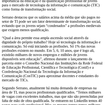
importância da educação e da qualificação profissional de jovens
para o mercado de tecnologia da informação e comunicação (TIC)
como forma de transformação social.
Serrano destacou que os salários acima da média que são pagos no
setor de TI pode ser um fator determinante de transformação social,
evitando que os jovens sejam “condenados” a profissões medievais
que exigem menos qualificação.
“Qual a área permite essa ampla ascensão social através da
dignidade do próprio trabalho? Hoje só tecnologia da informação e
comunicação. Só está iniciando as profissões. Só 1% das novas
profissões existem no mundo. Em 5, 6, 10 anos, que é logo ali,
existirão milhares de novos empregos e milhões de jovens
disponíveis sem educação”, afirmou durante o lançamento da
parceria entre o Conselho Nacional das Instituições da Rede Federal
de Educação Profissional, Científica e Tecnológica (Conif) e a
Confederação Nacional da Tecnologia da Informação e
Comunicação (ConTIC) para aproximar docentes e estudantes do
mercado de TICs.
Segundo Serrano, atualmente há muita demanda de empresas na
área de TI, mas poucos profissionais qualificados. “Temos milhares
de vagas com excelentes trabalhos, mas que não são preenchidas por
falta de mão de obra qualificada. Se entrarem no LinkedIn temos 40
vagas para cada profissional. Mas ao mesmo tempo temos milhares