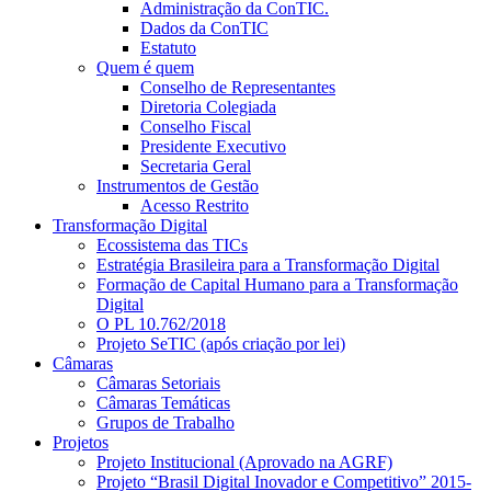
Administração da ConTIC.
Dados da ConTIC
Estatuto
Quem é quem
Conselho de Representantes
Diretoria Colegiada
Conselho Fiscal
Presidente Executivo
Secretaria Geral
Instrumentos de Gestão
Acesso Restrito
Transformação Digital
Ecossistema das TICs
Estratégia Brasileira para a Transformação Digital
Formação de Capital Humano para a Transformação
Digital
O PL 10.762/2018
Projeto SeTIC (após criação por lei)
Câmaras
Câmaras Setoriais
Câmaras Temáticas
Grupos de Trabalho
Projetos
Projeto Institucional (Aprovado na AGRF)
Projeto “Brasil Digital Inovador e Competitivo” 2015-