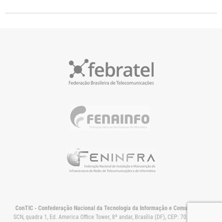
Funcionamento da ConTIC
Newsletter
Fale Conosco (Jornalistas)
Apresentações
Administração da ConTIC.
Releases
Artigos
Dados da ConTIC
Documentos
Estatuto
Estudos
Livros
Podcasts
Revistas
Videos
ConTIC - Confederação Nacional da Tecnologia da Informação e Comunicação
SCN, quadra 1, Ed. America Office Tower, 8º andar, Brasília (DF), CEP: 70.711-905.