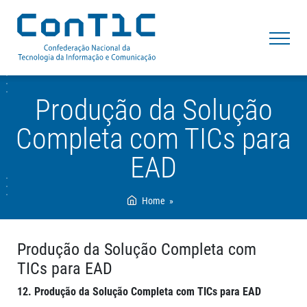
Pular
para
conteúdo
fale com
a ConTIC
Produção da Solução
Completa com TICs para
A ConTIC
EAD
Transformação Digital
Personalidade Jurídica da ConTIC
Câmaras
Federações Fundadoras da ConTIC
Conselho de Representantes
Home
Projetos
Representação da ConTIC
Diretoria Colegiada
Acesso Restrito
Agência de Notícias
Prerrogativas da ConTIC
Conselho Fiscal
Produção da Solução Completa com
Objetivos da ConTIC
Presidente Executivo
Mídias
TICs para EAD
Projeto Institucional da ConTIC
Secretaria Geral
ConTIC na Mídia
12. Produção da Solução Completa com TICs para EAD
Deveres da ConTIC
Entrevistas
Cadastro de Jornalistas
Audios