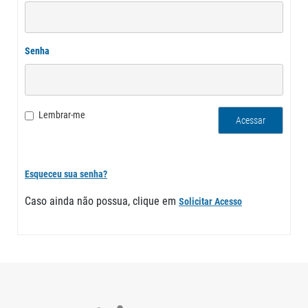
Funcionamento da ConTIC
Newsletter
Fale Conosco (Jornalistas)
Apresentações
Administração da ConTIC.
Releases
Artigos
Dados da ConTIC
Senha
Documentos
Estatuto
Estudos
Livros
Podcasts
Lembrar-me
Revistas
Videos
Esqueceu sua senha?
Caso ainda não possua, clique em
Solicitar Acesso